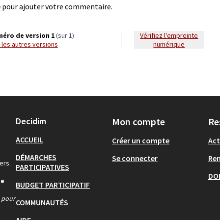
e
pour ajouter votre commentaire.
éro de version 1
(sur 1)
Vérifiez l'empreinte
ir les autres versions
numérique
Decidim
Mon compte
Re
ACCUEIL
Créer un compte
Act
DÉMARCHES
Se connecter
Re
ers.
PARTICIPATIVES
DO
de
BUDGET PARTICIPATIF
s pour
COMMUNAUTÉS