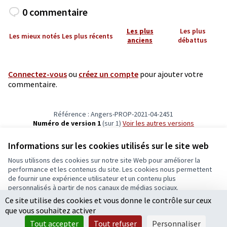
0 commentaire
Les plus
Les plus
Les mieux notés
Les plus récents
anciens
débattus
Connectez-vous
ou
créez un compte
pour ajouter votre
commentaire.
Référence : Angers-PROP-2021-04-2451
Numéro de version 1
(sur 1)
voir les autres versions
Vérifiez l'empreinte numérique
Informations sur les cookies utilisés sur le site web
Nous utilisons des cookies sur notre site Web pour améliorer la
Conditions d'utilisation
performance et les contenus du site. Les cookies nous permettent
Paramètres des cookies
de fournir une expérience utilisateur et un contenu plus
Ecrivons Angers sur X
Ecrivons Angers sur Facebook
personnalisés à partir de nos canaux de médias sociaux.
(Lien externe)
(Lien externe)
Ce site utilise des cookies et vous donne le contrôle sur ceux
Tout accepter
que vous souhaitez activer
Accepter seulement les cookies essentiels
Tout accepter
Tout refuser
Personnaliser