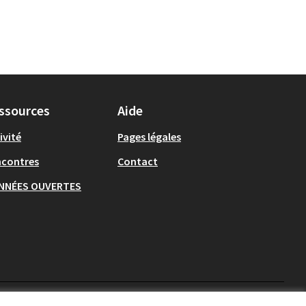
ssources
Aide
ivité
Pages légales
ncontres
Contact
NNÉES OUVERTES
Ecrivons Angers sur X
Ecrivons Angers sur