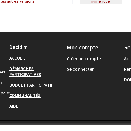
ir les autres versions
numérique
Decidim
Mon compte
Re
ACCUEIL
Créer un compte
Act
DÉMARCHES
Se connecter
Re
ers.
PARTICIPATIVES
DO
de
BUDGET PARTICIPATIF
s pour
COMMUNAUTÉS
AIDE