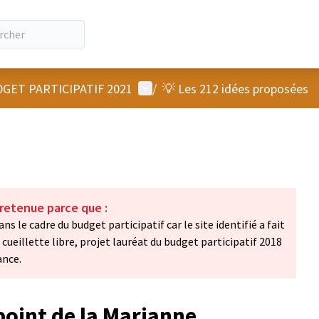
Menu utilisateur
GET PARTICIPATIF 2021
/
💡 Les 212 idées proposées
 retenue parce que :
s le cadre du budget participatif car le site identifié a fait
 cueillette libre, projet lauréat du budget participatif 2018
ance.
point de la Marianne