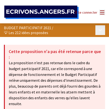
Panneau de gestion des cookies
Menu
Se connecter
BUDGET PARTICIPATIF 2021
/
Menu p
💡 Les 212 idées proposées
Cette proposition n'a pas été retenue parce que
:
La proposition n'est pas retenue dans le cadre du
budget participatif 2021, car elle correspond à une
dépense de fonctionnement et le Budget Participatif
relève uniquement des dépenses d'investissement. De
plus, beaucoup de parents ont déjà fourni des gourdes à
leurs enfants et en maternelle les atsem mettent à
disposition des enfants des verres qu'elles lavent
ensuite.