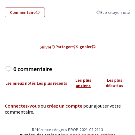
Commentaire
Eco-citoyenneté
Filtrer les résultats 
Partager
Signaler
Suivre
0 commentaire
Les plus
Les plus
Les mieux notés
Les plus récents
anciens
débattus
Connectez-vous
ou
créez un compte
pour ajouter votre
commentaire.
Référence : Angers-PROP-2021-02-2113
Numéro de version 2
(sur 2)
voir les autres versions