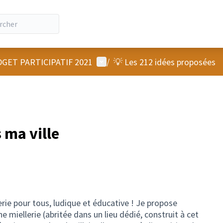
Menu utilisateur
GET PARTICIPATIF 2021
/
💡 Les 212 idées proposées
 ma ville
erie pour tous, ludique et éducative ! Je propose
ne miellerie (abritée dans un lieu dédié, construit à cet