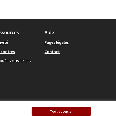
ssources
Aide
ivité
Pages légales
ncontres
Contact
NNÉES OUVERTES
Ecrivons Angers sur X
Ecrivons Angers sur
Tout accepter
(Lien externe)
(Lien externe)