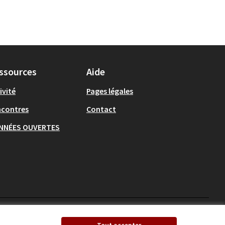
ssources
Aide
ivité
Pages légales
ncontres
Contact
NNÉES OUVERTES
Ecrivons Angers sur X
Ecrivons Angers sur