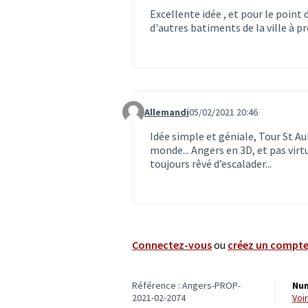
Excellente idée , et pour le point d
d'autres batiments de la ville à p
Allemandi
05/02/2021 20:46
Commentaire 2680
Idée simple et géniale, Tour St A
monde... Angers en 3D, et pas virtu
toujours rêvé d’escalader...
Connectez-vous
ou
créez un compt
Référence : Angers-PROP-
Num
2021-02-2074
vo