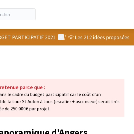
Menu utilisateur
GET PARTICIPATIF 2021
/
💡 Les 212 idées proposées
 retenue parce que :
ns le cadre du budget participatif car le coût d'un
 la tour St Aubin à tous (escalier + ascenseur) serait très
ée de 250 000€ par projet.
 panoramique d’Angers