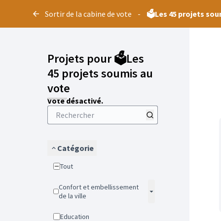
Panneau de gestion des cookies
Sortir de la cabine de vote
-
🗳️Les 45 projets so
Projets pour 🗳️Les
45 projets soumis au
vote
Vote désactivé.
Catégorie
Tout
Confort et embellissement
de la ville
Education