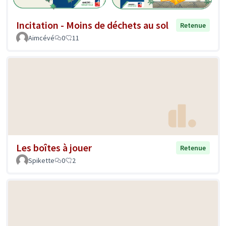
Incitation - Moins de déchets au sol
Retenue
Aimcévé
0
11
Les boîtes à jouer
Retenue
Spikette
0
2