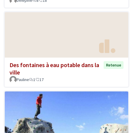
Delépine
8
18
Des fontaines à eau potable dans la
Retenue
ville
Pauline
1
17