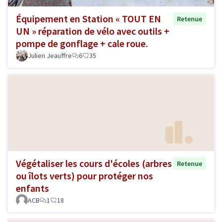
Équipement en Station « TOUT EN
Retenue
UN » réparation de vélo avec outils +
pompe de gonflage + cale roue.
Julien Jeauffre
6
35
Végétaliser les cours d'écoles (arbres
Retenue
ou îlots verts) pour protéger nos
enfants
ACB
1
18