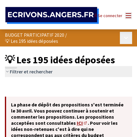
Panneau de gestion des cookies
Menu
Se connecter
BUDGET PARTICIPATIF 2020
/
Menu p
💡 Les 195 idées déposées
💡 Les 195 idées déposées
Filtrer et rechercher
La phase de dépôt des propositions s'est terminée
le 30 avril. Vous pouvez continuer à soutenir et
commenter les propositions. Les propositions
acceptées sont consultables
ICI
. Pour voir les
(S'ouvre dans un nouvel o
idées non-retenues c'est à dire qui ne
correspondent pas aux critères du budget