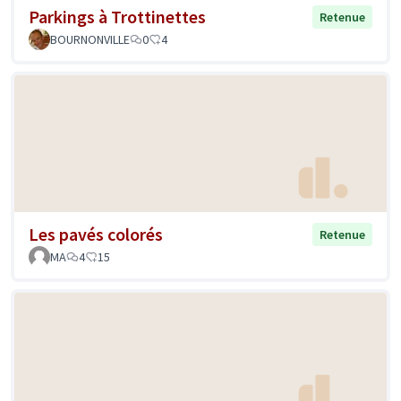
Parkings à Trottinettes
Retenue
BOURNONVILLE
0
4
Les pavés colorés
Retenue
MA
4
15