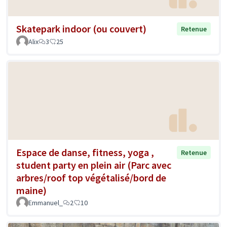
Skatepark indoor (ou couvert)
Retenue
Alix
3
25
Espace de danse, fitness, yoga ,
Retenue
student party en plein air (Parc avec
arbres/roof top végétalisé/bord de
maine)
Emmanuel_
2
10