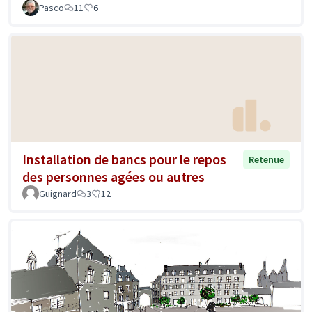
Pasco
11
6
Installation de bancs pour le repos
Retenue
des personnes agées ou autres
Guignard
3
12