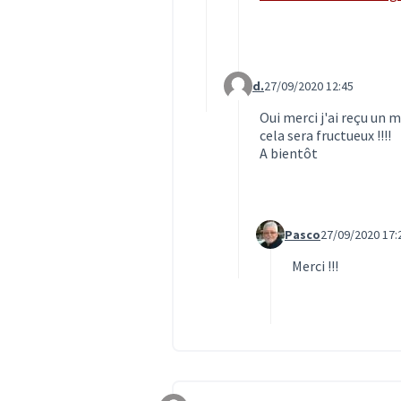
d.
27/09/2020 12:45
Commentaire 2052 (réponse 
Oui merci j'ai reçu un m
cela sera fructueux !!!!
A bientôt
Pasco
27/09/2020 17:
Commentaire 2053 (rép
Merci !!!