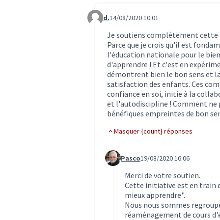
d.
14/08/2020 10:01
Commentaire 2005
Je soutiens complètement cette i
Parce que je crois qu'il est fonda
l'éducation nationale pour le bien
d'apprendre ! Et c'est en expérim
démontrent bien le bon sens et la
satisfaction des enfants. Ces co
confiance en soi, initie à la coll
et l'autodiscipline ! Comment ne p
bénéfiques empreintes de bon sen
Masquer {count} réponses
Pasco
19/08/2020 16:06
Commentaire 2007 (réponse au c
Merci de votre soutien.
Cette initiative est en train
mieux apprendre".
Nous nous sommes regroupés
réaménagement de cours d'é