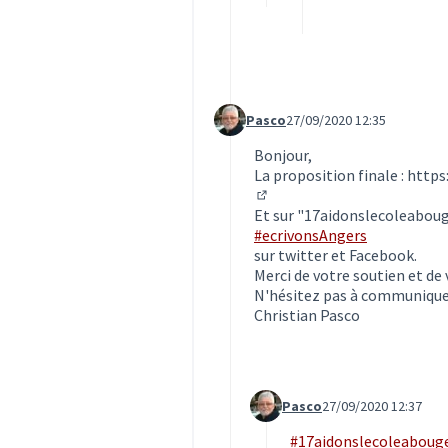
Pasco
27/09/2020 12:35
Commentaire 2050 (réponse au c
Bonjour,
La proposition finale :
https
(S'ouvre dans un nouvel ong
Et sur "17aidonslecoleabo
#ecrivonsAngers
sur twitter et Facebook.
Merci de votre soutien et de 
N'hésitez pas à communiquer
Christian Pasco
Pasco
27/09/2020 12:37
Commentaire 2051 (réponse 
#17aidonslecoleaboug