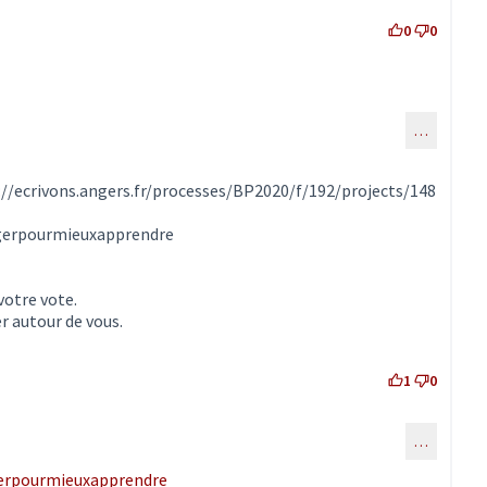
0
0
…
ommentaire 2005)
://ecrivons.angers.fr/processes/BP2020/f/192/projects/148
let)
ugerpourmieuxapprendre
votre vote.
 autour de vous.
1
0
…
au commentaire 2050)
erpourmieuxapprendre