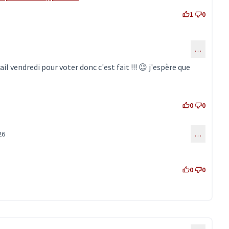
1
0
…
au commentaire 2050)
ail vendredi pour voter donc c'est fait !!! 😉 j'espère que
0
0
26
…
onse au commentaire 2052)
0
0