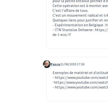
pour la petite enfance permet d'é
Cette opération est à monter avec 
C'est l'affaire de tous.
C'est un mouvement radical et trè
Quelques liens pour justifier et re
- Expérimentation en Belgique :
h
- ITW Stanislas Dehaene :
https:/
de-l-eco/
(Lien externe)
Pasco
21/06/2020 17:26
Commentaire 1984
Exemples de matériel et d'utilisat
-
https://www.youtube.com/wat
-
https://www.youtube.com/watch
-
https://www.youtube.com/wat