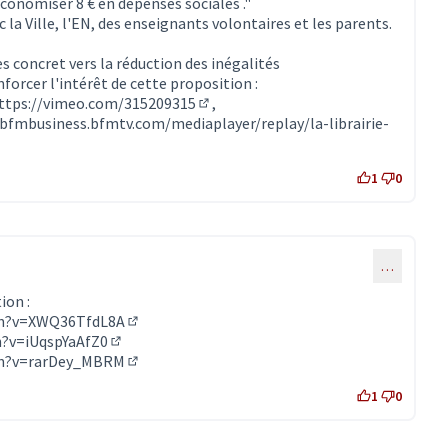
conomiser 8 € en dépenses sociales ."
la Ville, l'EN, des enseignants volontaires et les parents.
s concret vers la réduction des inégalités
nforcer l'intérêt de cette proposition :
ttps://vimeo.com/315209315
,
(Lien externe)
/bfmbusiness.bfmtv.com/mediaplayer/replay/la-librairie-
1
0
…
ion :
ch?v=XWQ36TfdL8A
(Lien externe)
?v=iUqspYaAfZ0
(Lien externe)
ch?v=rarDey_MBRM
(Lien externe)
1
0