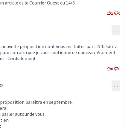
un article ds le Courrier Ouest du 14/8.
1
0
…
au commentaire 2007)
a nouvelle proposition dont vous me faites part. N'hésitez
 parution afin que je vous soutienne de nouveau. Vraiment
iens ! Cordialement
0
0
52
…
onse au commentaire 2009)
 proposition paraîtra en septembre.
erai.
 parler autour de vous.
utien
t