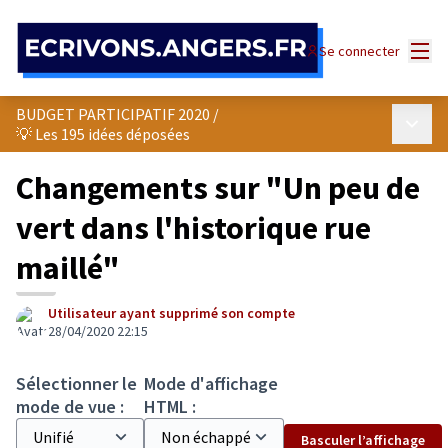
Panneau de gestion des cookies
Menu
Se connecter
BUDGET PARTICIPATIF 2020
/
Menu p
💡 Les 195 idées déposées
Changements sur "Un peu de
vert dans l'historique rue
maillé"
Utilisateur ayant supprimé son compte
28/04/2020 22:15
Sélectionner le
Mode d'affichage
mode de vue :
HTML :
Basculer l’affichage