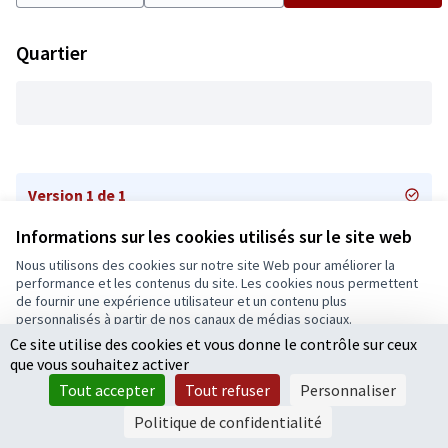
Quartier
Version 1 de 1
Informations sur les cookies utilisés sur le site web
Nous utilisons des cookies sur notre site Web pour améliorer la
Conditions d'utilisation
performance et les contenus du site. Les cookies nous permettent
Paramètres des cookies
de fournir une expérience utilisateur et un contenu plus
Ecrivons Angers sur X
Ecrivons Angers sur Facebook
personnalisés à partir de nos canaux de médias sociaux.
(Lien externe)
(Lien externe)
Ce site utilise des cookies et vous donne le contrôle sur ceux
Tout accepter
que vous souhaitez activer
Accepter seulement les cookies essentiels
Tout accepter
Tout refuser
Personnaliser
Licence Cre
(Lien extern
Paramètres
(Lien externe)
Site réalisé grâce au
logiciel libre Decidim
.
Politique de confidentialité
(Lien externe)