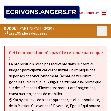
Panneau de gestion des cookies
Menu
Se connecter
BUDGET PARTICIPATIF 2020
/
Menu p
💡 Les 195 idées déposées
Cette proposition n'a pas été retenue parce que
:
La proposition n'est pas recevable dans le cadre du
budget participatif car cette initiative implique des
dépenses de fonctionnement (achat de tee-shirt,
gobelets) alors que le Budget participatif ne porte que
sur des dépenses d’investissement ( aménagement,
construction, achat de mobilier...)
@Kathy est invitée à se rapprocher, si elle le souhaite,
de la Mission Citoyenneté Diversité, Egalité qui pourra