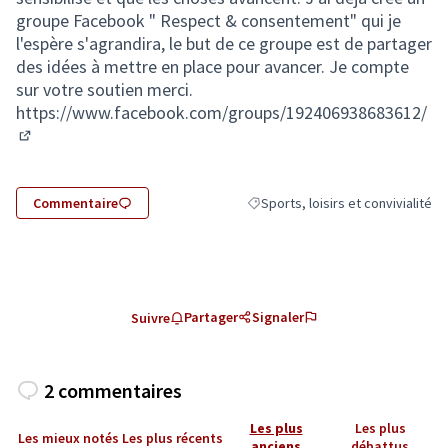
groupe Facebook " Respect & consentement" qui je
l'espère s'agrandira, le but de ce groupe est de partager
des idées à mettre en place pour avancer. Je compte
sur votre soutien merci.
https://www.facebook.com/groups/192406938683612/
(Lien externe)
Commentaire
Sports, loisirs et convivialité
Filtrer les résultats de la catégori
Partager
Signaler
Suivre
2 commentaires
Les plus
Les plus
Les mieux notés
Les plus récents
anciens
débattus