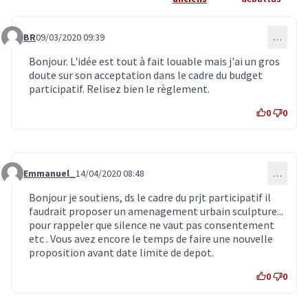
BR
09/03/2020 09:39
…
Commentaire 1819
Bonjour. L'idée est tout à fait louable mais j'ai un gros
doute sur son acceptation dans le cadre du budget
participatif. Relisez bien le règlement.
0
0
Emmanuel_
14/04/2020 08:48
…
Commentaire 1888
Bonjour je soutiens, ds le cadre du prjt participatif il
faudrait proposer un amenagement urbain sculpture...
pour rappeler que silence ne vaut pas consentement
etc . Vous avez encore le temps de faire une nouvelle
proposition avant date limite de depot.
0
0