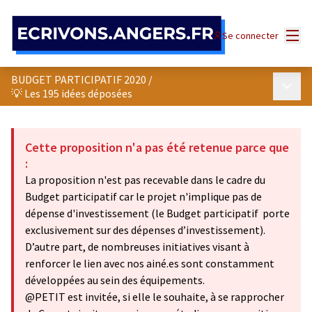
Panneau de gestion des cookies
Menu
Se connecter
BUDGET PARTICIPATIF 2020
/
Menu p
💡 Les 195 idées déposées
Cette proposition n'a pas été retenue parce que
:
La proposition n'est pas recevable dans le cadre du
Budget participatif car le projet n'implique pas de
dépense d'investissement (le Budget participatif porte
exclusivement sur des dépenses d’investissement).
D’autre part, de nombreuses initiatives visant à
renforcer le lien avec nos ainé.es sont constamment
développées au sein des équipements.
@PETIT est invitée, si elle le souhaite, à se rapprocher