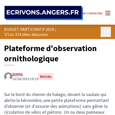
Panneau de gestion des cookies
Menu
Se connecter
BUDGET PARTICIPATIF 2019
/
Menu p
💡Les 314 idées déposées
Plateforme d'observation
ornithologique
DUPAS
Retirée
18/04/2019 18:19
Sur le bord du chemin de halage, devant la saulaie qui
abrite la héronnière, une petite plateforme permettant
d'observer (et d'assurer des animations) sans gêner la
circulation de vélos et piétons. Un ou deux panneaux