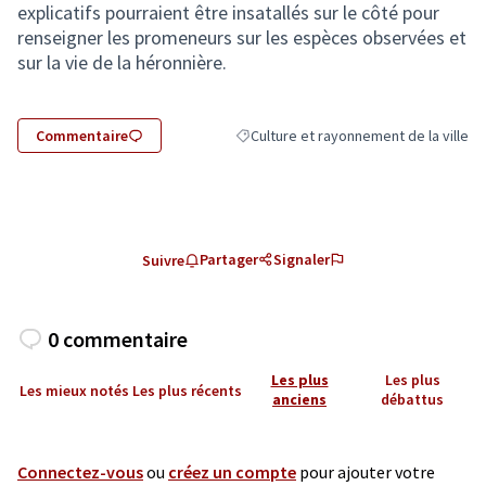
explicatifs pourraient être insatallés sur le côté pour
renseigner les promeneurs sur les espèces observées et
sur la vie de la héronnière.
Commentaire
Culture et rayonnement de la ville
Filtrer les résultats de la catégorie : C
Partager
Signaler
Suivre
0 commentaire
Les plus
Les plus
Les mieux notés
Les plus récents
anciens
débattus
Connectez-vous
ou
créez un compte
pour ajouter votre