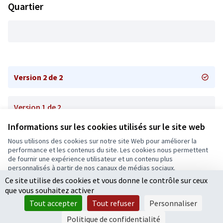
Quartier
Version 2 de 2
Version 1 de 2
Informations sur les cookies utilisés sur le site web
Nous utilisons des cookies sur notre site Web pour améliorer la
Conditions d'utilisation
performance et les contenus du site. Les cookies nous permettent
Paramètres des cookies
de fournir une expérience utilisateur et un contenu plus
Ecrivons Angers sur X
Ecrivons Angers sur Facebook
personnalisés à partir de nos canaux de médias sociaux.
(Lien externe)
(Lien externe)
Ce site utilise des cookies et vous donne le contrôle sur ceux
Tout accepter
que vous souhaitez activer
Accepter seulement les cookies essentiels
Tout accepter
Tout refuser
Personnaliser
Licence Cre
(Lien extern
Paramètres
(Lien externe)
Site réalisé grâce au
logiciel libre Decidim
.
Politique de confidentialité