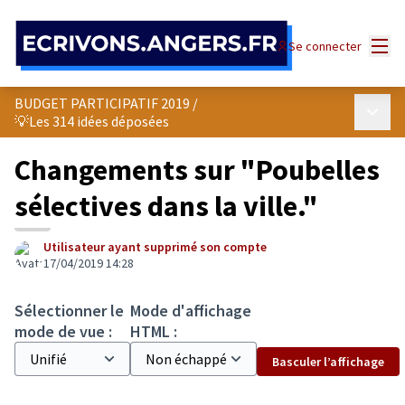
Panneau de gestion des cookies
Menu
Se connecter
BUDGET PARTICIPATIF 2019
/
Menu p
💡Les 314 idées déposées
Changements sur "Poubelles
sélectives dans la ville."
Utilisateur ayant supprimé son compte
17/04/2019 14:28
Sélectionner le
Mode d'affichage
mode de vue :
HTML :
Basculer l’affichage