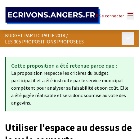
Panneau de gestion des cookies
Menu
Se connecter
BUDGET PARTICIPATIF 2018
/
Menu p
LES 305 PROPOSITIONS PROPOSEES
Cette proposition a été retenue parce que :
La proposition respecte les critères du budget
participatif et a été instruite par le service municipal
compétent pour analyser sa faisabilité et son coût. Elle
a été jugée réalisable et sera donc soumise au vote des
angevins.
Utiliser l'espace au dessus de