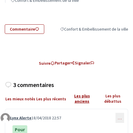
Confort & Embellissement de la ville
Commentaire
Confort & Embellissement de la ville
Filtrer les résultats de la catégorie : Con
Partager
Signaler
Suivre
3 commentaires
Les plus
Les plus
Les mieux notés
Les plus récents
anciens
débattus
Lynx Alerte
18/04/2018 22:57
…
Commentaire 641
Pour