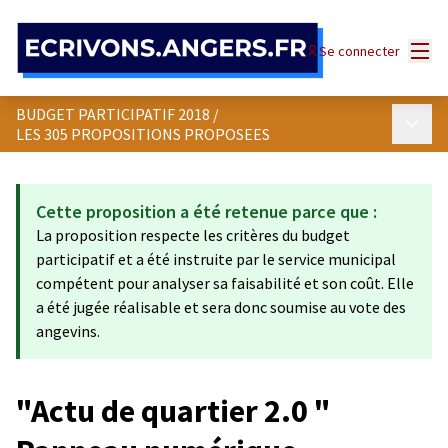
Panneau de gestion des cookies
Menu
Se connecter
BUDGET PARTICIPATIF 2018
/
Menu p
LES 305 PROPOSITIONS PROPOSEES
Cette proposition a été retenue parce que :
La proposition respecte les critères du budget
participatif et a été instruite par le service municipal
compétent pour analyser sa faisabilité et son coût. Elle
a été jugée réalisable et sera donc soumise au vote des
angevins.
"Actu de quartier 2.0 "