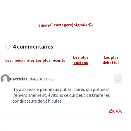
Partager
Signaler
Suivre
4 commentaires
Les plus
Les plus
Les mieux notés
Les plus récents
anciens
débattus
Patricia
13/04/2018 17:23
…
Commentaire 584
Il y a assez de panneaux publicitaires qui polluent
l'environnement, évitons ce qui peut distraire les
conducteurs de véhicules
0
0