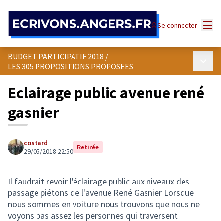
Panneau de gestion des cookies
Menu
Se connecter
BUDGET PARTICIPATIF 2018
/
Menu p
LES 305 PROPOSITIONS PROPOSEES
Eclairage public avenue rené
gasnier
costard
Retirée
29/05/2018 22:50
Il faudrait revoir l'éclairage public aux niveaux des
passage piétons de l'avenue René Gasnier Lorsque
nous sommes en voiture nous trouvons que nous ne
voyons pas assez les personnes qui traversent