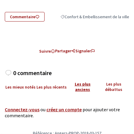
Commentaire
Confort & Embellissement de la ville
Filtrer les résultats de la catégorie : Con
Partager
Signaler
Suivre
0 commentaire
Les plus
Les plus
Les mieux notés
Les plus récents
anciens
débattus
Connectez-vous
ou
créez un compte
pour ajouter votre
commentaire.
Référence : Angers-PROP-2018-03-157