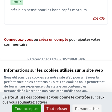
Pour
très bien pensé pour les handicapés moteurs
1
0
Connectez-vous
ou
créez un compte
pour ajouter votre
commentaire.
Référence : Angers-PROP-2018-03-106
Vérifiez l'empreinte numérique
Informations sur les cookies utilisés sur le site web
Nous utilisons des cookies sur notre site Web pour améliorer la
Conditions d'utilisation
performance et les contenus du site. Les cookies nous permettent
Paramètres des cookies
de fournir une expérience utilisateur et un contenu plus
Ecrivons Angers sur X
Ecrivons Angers sur Facebook
personnalisés à partir de nos canaux de médias sociaux.
(Lien externe)
(Lien externe)
Ce site utilise des cookies et vous donne le contrôle sur ceux
Tout accepter
que vous souhaitez activer
Accepter seulement les cookies essentiels
Tout accepter
Tout refuser
Personnaliser
Licence Cre
(Lien extern