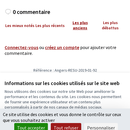
0 commentaire
Les plus
Les plus
Les mieux notés
Les plus récents
anciens
débattus
Connectez-vous
ou
créez un compte
pour ajouter votre
commentaire.
Référence : Angers-RESU-2019-01-92
Numéro de version 8
(sur 8)
voir les autres versions
Informations sur les cookies utilisés sur le site web
Nous utilisons des cookies sur notre site Web pour améliorer la
Conditions d'utilisation
performance et les contenus du site. Les cookies nous permettent
Paramètres des cookies
de fournir une expérience utilisateur et un contenu plus
Ecrivons Angers sur X
Ecrivons Angers sur Facebook
personnalisés à partir de nos canaux de médias sociaux.
(Lien externe)
(Lien externe)
Ce site utilise des cookies et vous donne le contrôle sur ceux
Tout accepter
que vous souhaitez activer
Accepter seulement les cookies essentiels
Tout accepter
Tout refuser
Personnaliser
Licence Cre
(Lien extern