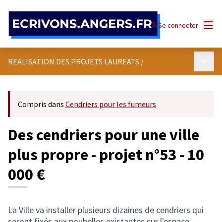
Panneau de gestion des cookies
Menu
Se connecter
Menu p
REALISATION DES PROJETS LAUREATS
/
Compris dans
Cendriers pour les fumeurs
Des cendriers pour une ville
plus propre - projet n°53 - 10
000 €
La Ville va installer plusieurs dizaines de cendriers qui
seront fixés aux poubelles existantes sur l'espace