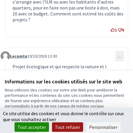
s'arrange avec l'ILM ou avec les habitants d'autres
quartiers, pour en faire non pas une boite à don, mais
10 avec ce budget...Comment sont estimé les coûts des
projets ?
1
0
Lecomte
19/10/2018 13:30
…
Commentaire 1053
Projet écologique et qui respecte la nature et l
environnement quand on voit de plus en plus de déchet
dans la ville
Informations sur les cookies utilisés sur le site web
0
0
Nous utilisons des cookies sur notre site Web pour améliorer la
performance et les contenus du site. Les cookies nous permettent
de fournir une expérience utilisateur et un contenu plus
personnalisés à partir de nos canaux de médias sociaux.
Connectez-vous
ou
créez un compte
pour ajouter votre
Ce site utilise des cookies et vous donne le contrôle sur ceux
Tout accepter
commentaire.
que vous souhaitez activer
Accepter seulement les cookies essentiels
Tout accepter
Tout refuser
Personnaliser
Paramètres