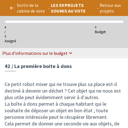
Panneau de gestion des cookies
Sortir de la
LES 59 PROJETS
Retour aux
-
-
cabine de vote
SOUMIS AU VOTE
projets
0
5
Budget
/
5
Assigné
Plus d'informations sur le budget
42 / La première boite à dons
Ce petit robot mixer qui ne trouve plus sa place est-il
destiné à devenir un déchet ? Cet objet qui ne nous est
plus utile peut évidemment servir à d'autres.
La boîte à dons permet à chaque habitant qui le
souhaite de déposer un objet en bon état ; toute
personne intéressée peut le récupérer librement.
Cela permet de donner une seconde vie aux objets, de