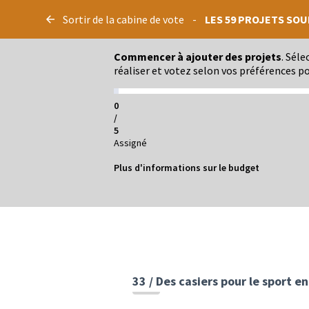
Panneau de gestion des cookies
Sortir de la cabine de vote
-
LES 59 PROJETS SOU
Commencer à ajouter des projets
. Sél
réaliser et votez selon vos préférences po
0
/
5
Assigné
Plus d'informations sur le budget
33 / Des casiers pour le sport en