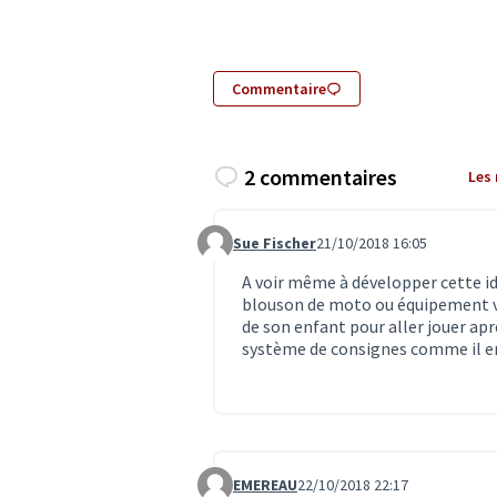
Commentaire
2 commentaires
Les
Sue Fischer
21/10/2018 16:05
Commentaire 1084
A voir même à développer cette id
blouson de moto ou équipement vé
de son enfant pour aller jouer apr
système de consignes comme il en 
EMEREAU
22/10/2018 22:17
Commentaire 1096