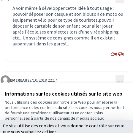
Commentaire 1084
A voir même à développer cette idée à tout usage :
pouvoir déposer son casque et son blouson de moto ou
équipement vélo pour ce type de touristes,pouvoir
déposer le cartable de son enfant pour aller jouer
après l'école,ses emplettes lors d'une virée shipping
etc... Un système de consignes comme il en existait
auparavant dans les gares!...
0
0
EMEREAU
22/10/2018 22:17
…
Commentaire 1096
Belle idée. Avec une douche, ce serait encore mieux.
Informations sur les cookies utilisés sur le site web
0
0
Nous utilisons des cookies sur notre site Web pour améliorer la
performance et les contenus du site. Les cookies nous permettent
de fournir une expérience utilisateur et un contenu plus
personnalisés à partir de nos canaux de médias sociaux.
Connectez-vous
ou
créez un compte
pour ajouter votre
Ce site utilise des cookies et vous donne le contrôle sur ceux
Tout accepter
commentaire.
que vous souhaitez activer