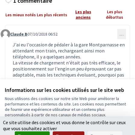
1 commentaire
Les plus
Les plus
Les mieux notés
Les plus récents
anciens
débattus
Claude B
07/10/2018 06:52
…
Commentaire 891
J'ai eu l'occasion de pédaler à la gare Montparnasse en
attendant mon train, rechargeant ainsi mon
téléphone, il y a quelques années.
La vitesse de chargement n'était pas très efficace, le
positionnement sur l'engin un peu éprouvant car pas
adaptable, mais les techniques évoluant, pourquoi pas
? Mais il en faudrait en très grand nombre pour que ce
soit efficace.
Informations sur les cookies utilisés sur le site web
2
0
Nous utilisons des cookies sur notre site Web pour améliorer la
performance et les contenus du site. Les cookies nous permettent
de fournir une expérience utilisateur et un contenu plus
personnalisés à partir de nos canaux de médias sociaux.
Connectez-vous
ou
créez un compte
pour ajouter votre
Ce site utilise des cookies et vous donne le contrôle sur ceux
Tout accepter
commentaire.
que vous souhaitez activer
Accepter seulement les cookies essentiels