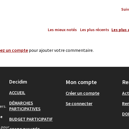
Suiv
Les mieux notés
Les plus récents
Les plus 
éez un compte
pour ajouter votre commentaire.
Decidim
Mon compte
Re
ACCUEIL
Créer un compte
Act
DÉMARCHES
Se connecter
Re
ers.
PARTICIPATIVES
DO
de
BUDGET PARTICIPATIF
s pour