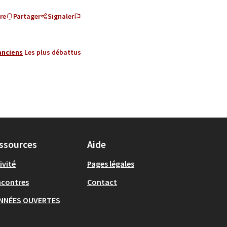
re
Partager
Signaler
anciens
Les plus débattus
ssources
Aide
ivité
Pages légales
ncontres
Contact
NNÉES OUVERTES