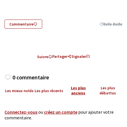
(Lien externe)
Commentaire
Belle-Beille
Filtrer les résul
Partager
Signaler
Suivre
0 commentaire
Les plus
Les plus
Les mieux notés
Les plus récents
anciens
débattus
Connectez-vous
ou
créez un compte
pour ajouter votre
commentaire.