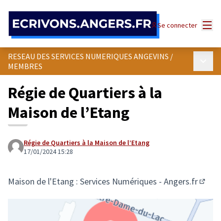
Panneau de gestion des cookies
Menu
Se connecter
RESEAU DES SERVICES NUMERIQUES ANGEVINS
/
Menu p
MEMBRES
Régie de Quartiers à la
Maison de l’Etang
Régie de Quartiers à la Maison de l’Etang
17/01/2024 15:28
Maison de l'Etang : Services Numériques - Angers.fr
(Lien 