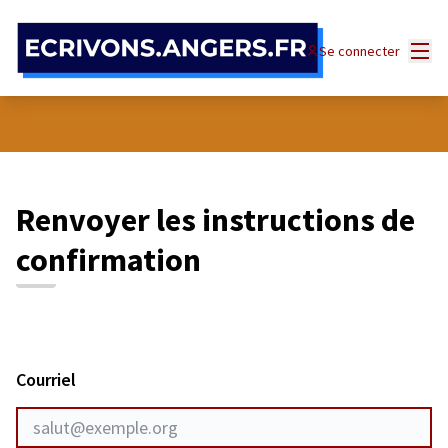
Panneau de gestion des cookies
Menu
Se connecter
Renvoyer les instructions de
confirmation
Courriel