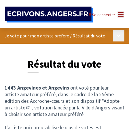
Panneau de gestion des cookies
Menu
Se connecter
Menu p
Je vote pour mon artiste préféré
/
Résultat du vote
Résultat du vote
1443 Angevines et Angevins
ont voté pour leur
artiste amateur préféré, dans le cadre de la 25ème
édition des Accroche-cœurs et son dispositif "
Adopte
un artiste
", votation lancée par la Ville d'Angers visant
(Lien externe)
à choisir son artiste amateur préféré.
L'artiste qui comptabilise le plus de votes est :