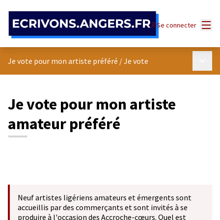
Panneau de gestion des cookies
Menu
Se connecter
Menu p
Je vote pour mon artiste préféré
/
Je vote
Je vote pour mon artiste
amateur préféré
Neuf artistes ligériens amateurs et émergents sont
accueillis par des commerçants et sont invités à se
produire à l'occasion des Accroche-cœurs. Quel est