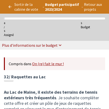
Panneau de gestion des cookies
Sortir de la
Budget participatif
Retour aux
-
-
cabine de vote
2023/2024
projets
0
5
Budget
/
5
Assigné
Plus d'informations sur le budget
Compris dans
On (re) fait le mur !
32/ Raquettes au Lac
Au Lac de Maine, il existe des terrains de tennis
extérieurs très fréquentés
. Je souhaite compléter
cette offre et créer un pôle de jeux de raquettes
complet en rénovant le mur d’entrainement de tennis