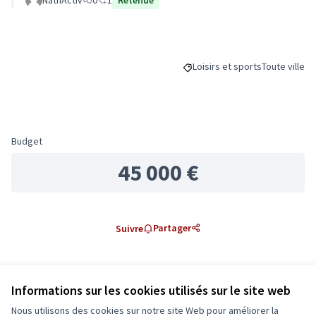
NathActiv
0
1
Retenue
Loisirs et sports
Toute ville
Filtrer les résultats de la cat
Filtrer les ré
Budget
45 000 €
Partager
Suivre
0 commentaire
Informations sur les cookies utilisés sur le site web
Les plus
Les plus
Nous utilisons des cookies sur notre site Web pour améliorer la
Les mieux notés
Les plus récents