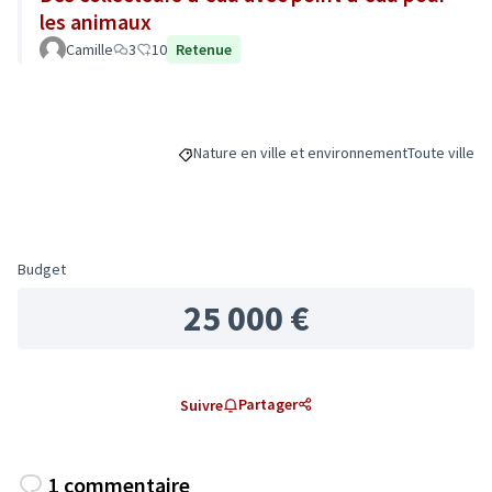
les animaux
Camille
3
10
Retenue
Nature en ville et environnement
Toute ville
Filtrer les résultats de la catégorie : Nature 
Filtrer les ré
Budget
25 000 €
Partager
Suivre
1 commentaire