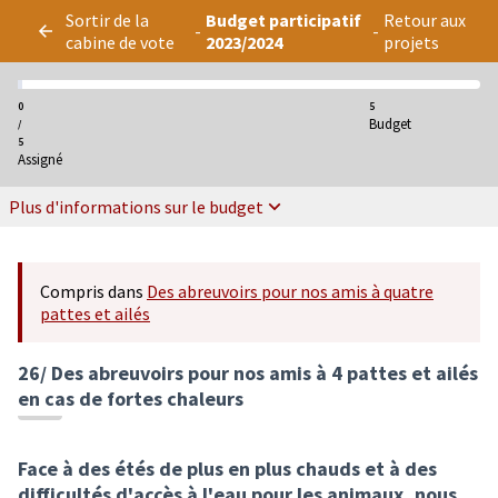
Panneau de gestion des cookies
Sortir de la
Budget participatif
Retour aux
-
-
cabine de vote
2023/2024
projets
0
5
Budget
/
5
Assigné
Plus d'informations sur le budget
Compris dans
Des abreuvoirs pour nos amis à quatre
pattes et ailés
26/ Des abreuvoirs pour nos amis à 4 pattes et ailés
en cas de fortes chaleurs
Face à des étés de plus en plus chauds et à des
difficultés d'accès à l'eau pour les animaux, nous