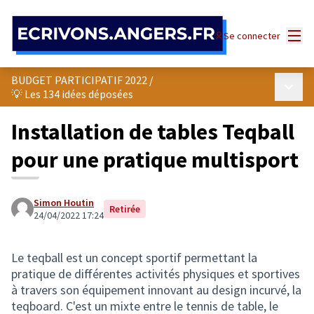
Panneau de gestion des cookies
Menu
Se connecter
BUDGET PARTICIPATIF 2022
/
Menu p
💡 Les 134 idées déposées
Installation de tables Teqball
pour une pratique multisport
Simon Houtin
Retirée
24/04/2022 17:24
Le teqball est un concept sportif permettant la
pratique de différentes activités physiques et sportives
à travers son équipement innovant au design incurvé, la
teqboard. C'est un mixte entre le tennis de table, le