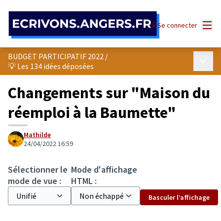
Panneau de gestion des cookies
Menu
Se connecter
BUDGET PARTICIPATIF 2022
/
Menu p
💡 Les 134 idées déposées
Changements sur "Maison du
réemploi à la Baumette"
Mathilde
24/04/2022 16:59
Sélectionner le
Mode d'affichage
mode de vue :
HTML :
Basculer l’affichage