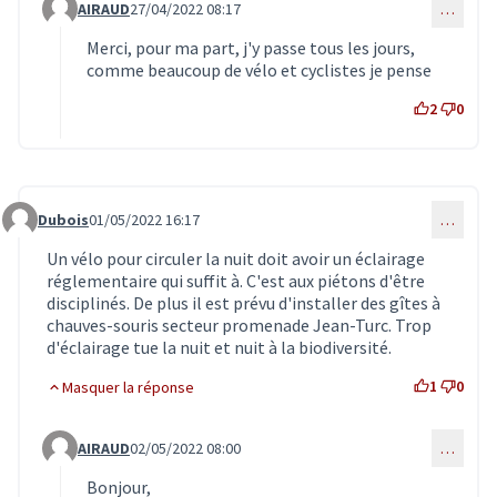
AIRAUD
27/04/2022 08:17
…
Commentaire 4017 (réponse au commentaire 4000)
Merci, pour ma part, j'y passe tous les jours,
comme beaucoup de vélo et cyclistes je pense
2
0
Dubois
01/05/2022 16:17
…
Commentaire 4110
Un vélo pour circuler la nuit doit avoir un éclairage
réglementaire qui suffit à. C'est aux piétons d'être
disciplinés. De plus il est prévu d'installer des gîtes à
chauves-souris secteur promenade Jean-Turc. Trop
d'éclairage tue la nuit et nuit à la biodiversité.
1
0
Masquer la réponse
AIRAUD
02/05/2022 08:00
…
Commentaire 4111 (réponse au commentaire 4110)
Bonjour,