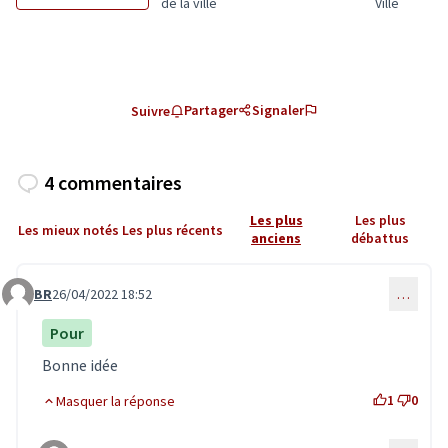
Filtrer les résultats de la catégorie : Le confort et
Filtrer les rés
de la ville
Ville
Partager
Signaler
Suivre
4 commentaires
Les plus
Les plus
Les mieux notés
Les plus récents
anciens
débattus
BR
26/04/2022 18:52
…
Commentaire 4000
Pour
Bonne idée
1
0
Masquer la réponse