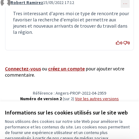
Robert Ramirez
15/05/2022 17:12
…
Commentaire 4199
Tres interessant d'apres moi ce type de rencontre pour
favoriser la recherche d'emploi et permettre aux
jeunes et nouveaux arrivants de trouver du travail dans
la région.
0
0
Connectez-vous
ou
créez un compte
pour ajouter votre
commentaire.
Référence : Angers-PROP-2022-04-2959
Numéro de version 2
(sur 2)
voir les autres versions
Vérifiez l'empreinte numérique
Informations sur les cookies utilisés sur le site web
Nous utilisons des cookies sur notre site Web pour améliorer la
Conditions d'utilisation
performance et les contenus du site. Les cookies nous permettent
Paramètres des cookies
de fournir une expérience utilisateur et un contenu plus
Ecrivons Angers sur X
Ecrivons Angers sur Facebook
personnalisés à partir de nos canaux de médias sociaux.