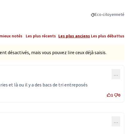
Eco-citoyenneté
Filtrer les résultats 
 mieux notés
Les plus récents
Les plus anciens
Les plus débattus
 désactivés, mais vous pouvez lire ceux déjà saisis.
…
es et là ou il y a des bacs de tri entreposés
1
0
…