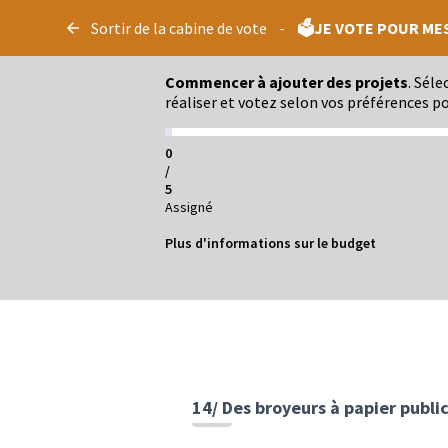
Panneau de gestion des cookies
Sortir de la cabine de vote
-
🗳️JE VOTE POUR ME
Commencer à ajouter des projets
. Sél
réaliser et votez selon vos préférences po
0
/
5
Assigné
Plus d'informations sur le budget
14/ Des broyeurs à papier publi