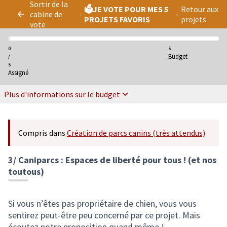
Sortir de la
Panneau de gestion des cookies
🗳️JE VOTE POUR MES 5
Retour aux
cabine de
-
-
PROJETS FAVORIS
projets
vote
0
5
Budget
/
5
Assigné
Plus d'informations sur le budget
Compris dans
Création de parcs canins (très attendus)
3/ Caniparcs : Espaces de liberté pour tous ! (et nos
toutous)
Si vous n’êtes pas propriétaire de chien, vous vous
sentirez peut-être peu concerné par ce projet. Mais
écoutez notre proposition quand même !