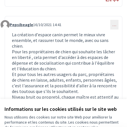
Pepsibeagle
16/10/2021 14:41
…
Commentaire 3481
La création d'espace canin permet le mieux vivre
ensemble, et rassurer tout le monde, avec ou sans
chien.
Pour les propriétaires de chien qui souhaite les lâcher
en liberté , cela permet d'accéder à des espaces de
dépense et de socialisation qui contribue à l'équilibre
et l'éducation du chien.
Et pour tous les autres usagers du parc, propriétaires
de chiens en laisse, adultes, enfants, personnes âgées,
c'est l'assurance et la possibilité d'aller à la rencontre
des toutous que s'ils le souhaitent.
Niveau bruit ou propreté, chaque maître est attentif au
comportement de son chien, au même titre qu'un
parent s'assure du niveau sonore de son enfant en
Informations sur les cookies utilisés sur le site web
public.
Nous utilisons des cookies sur notre site Web pour améliorer la
Alors avec ou sans chien, soutenez ce projet qui
performance et les contenus du site. Les cookies nous permettent
profiter à tous et est très attendu depuis plusieurs