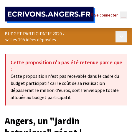
Panneau de gestion des cookies
Menu
Se connecter
BUDGET PARTICIPATIF 2020
/
Menu p
💡 Les 195 idées déposées
Cette proposition n'a pas été retenue parce que
:
Cette proposition n'est pas recevable dans le cadre du
budget participatif car le coût de sa réalisation
dépasserait le million d'euros, soit l'enveloppe totale
allouée au budget participatif.
Angers, un "jardin