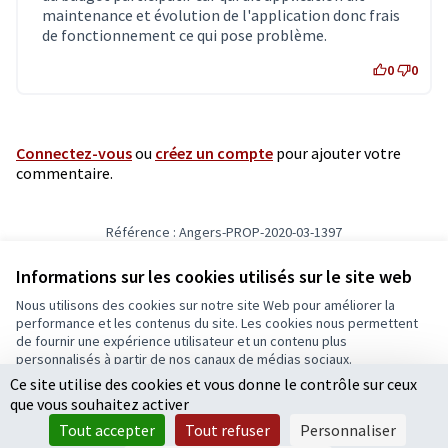
maintenance et évolution de l'application donc frais
de fonctionnement ce qui pose problème.
0
0
Connectez-vous
ou
créez un compte
pour ajouter votre
commentaire.
Référence : Angers-PROP-2020-03-1397
Vérifiez l'empreinte numérique
Informations sur les cookies utilisés sur le site web
Nous utilisons des cookies sur notre site Web pour améliorer la
Conditions d'utilisation
performance et les contenus du site. Les cookies nous permettent
Paramètres des cookies
de fournir une expérience utilisateur et un contenu plus
Ecrivons Angers sur X
Ecrivons Angers sur Facebook
personnalisés à partir de nos canaux de médias sociaux.
(Lien externe)
(Lien externe)
Ce site utilise des cookies et vous donne le contrôle sur ceux
Tout accepter
que vous souhaitez activer
Accepter seulement les cookies essentiels
Tout accepter
Tout refuser
Personnaliser
Licence Cre
(Lien extern