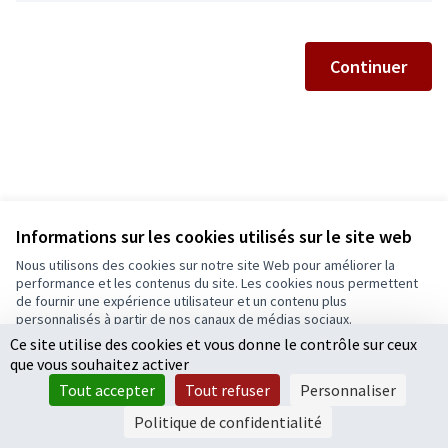
Continuer
Informations sur les cookies utilisés sur le site web
Nous utilisons des cookies sur notre site Web pour améliorer la
Conditions d'utilisation
performance et les contenus du site. Les cookies nous permettent
Paramètres des cookies
de fournir une expérience utilisateur et un contenu plus
Ecrivons Angers sur X
Ecrivons Angers sur Facebook
personnalisés à partir de nos canaux de médias sociaux.
(Lien externe)
(Lien externe)
Ce site utilise des cookies et vous donne le contrôle sur ceux
Tout accepter
que vous souhaitez activer
Accepter seulement les cookies essentiels
Tout accepter
Tout refuser
Personnaliser
Licence Cre
(Lien extern
Paramètres
(Lien externe)
Site réalisé grâce au
logiciel libre Decidim
.
Politique de confidentialité
(Lien externe)