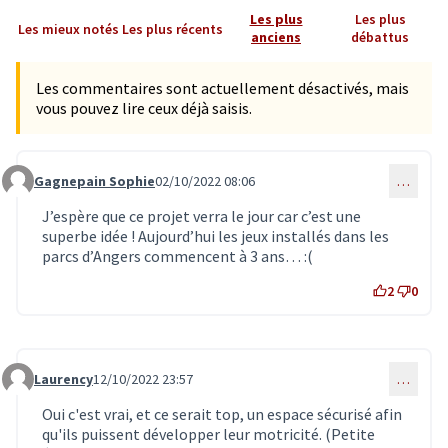
Les plus
Les plus
Les mieux notés
Les plus récents
anciens
débattus
Les commentaires sont actuellement désactivés, mais
vous pouvez lire ceux déjà saisis.
Gagnepain Sophie
02/10/2022 08:06
…
Commentaire 5815
J’espère que ce projet verra le jour car c’est une
superbe idée ! Aujourd’hui les jeux installés dans les
parcs d’Angers commencent à 3 ans… :(
2
0
Laurency
12/10/2022 23:57
…
Commentaire 5871
Oui c'est vrai, et ce serait top, un espace sécurisé afin
qu'ils puissent développer leur motricité. (Petite