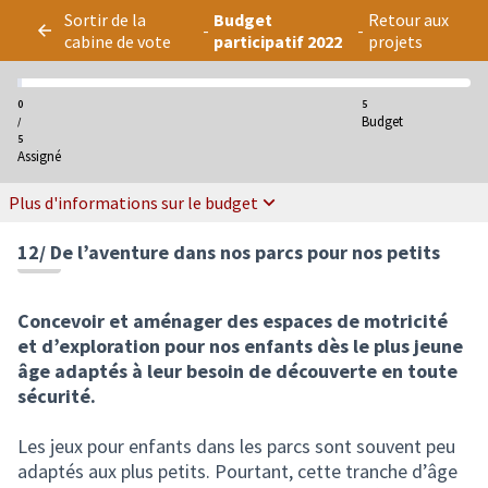
Panneau de gestion des cookies
Sortir de la
Budget
Retour aux
-
-
cabine de vote
participatif 2022
projets
0
5
Budget
/
5
Assigné
Plus d'informations sur le budget
12/ De l’aventure dans nos parcs pour nos petits
Concevoir et aménager des espaces de motricité
et d’exploration pour nos enfants dès le plus jeune
âge adaptés à leur besoin de découverte en toute
sécurité.
Les jeux pour enfants dans les parcs sont souvent peu
adaptés aux plus petits. Pourtant, cette tranche d’âge