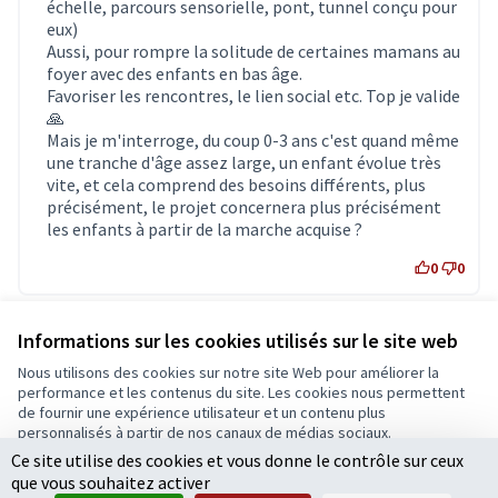
échelle, parcours sensorielle, pont, tunnel conçu pour
eux)
Aussi, pour rompre la solitude de certaines mamans au
foyer avec des enfants en bas âge.
Favoriser les rencontres, le lien social etc. Top je valide
🙏
Mais je m'interroge, du coup 0-3 ans c'est quand même
une tranche d'âge assez large, un enfant évolue très
vite, et cela comprend des besoins différents, plus
précisément, le projet concernera plus précisément
les enfants à partir de la marche acquise ?
0
0
Informations sur les cookies utilisés sur le site web
RAEL Patrick
17/10/2022 05:02
…
Nous utilisons des cookies sur notre site Web pour améliorer la
Commentaire 5897
performance et les contenus du site. Les cookies nous permettent
Parc du Pin se fait remarquer par son manque de jeux,
de fournir une expérience utilisateur et un contenu plus
voir pour modèle Pignerolle
personnalisés à partir de nos canaux de médias sociaux.
Ce site utilise des cookies et vous donne le contrôle sur ceux
Tout accepter
0
0
que vous souhaitez activer
Accepter seulement les cookies essentiels