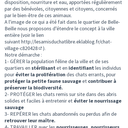
disposition, nourriture et eau, apportées régulièrement
par des bénévoles, citoyennes et citoyens, concernés
par le bien-être de ces animaux.
A l'image de ce qui a été fait dans le quartier de Belle-
Beille nous proposons d’étendre le concept à la ville
entière (voir le lien
suivant
http://lesamisduchatlibre.eklablog.fr/chat-
village-c820428
).
(Lien externe)
Notre démarche :
1- GÉRER la population féline de la ville et de ses
quartiers en
stérilisant
et en
identifiant
les individus
pour
éviter la prolifération
des chats errants, pour
protéger la petite faune sauvage
et
contribuer à
préserver la biodiversité.
2- PROTÉGER les chats remis sur site dans des abris
solides et faciles à entretenir et
éviter le nourrissage
sauvage
3- REPÉRER les chats abandonnés ou perdus afin de
retrouver leur maître.
4- TRAVAILLER avec les
nourrisseuses, nourrisseurs