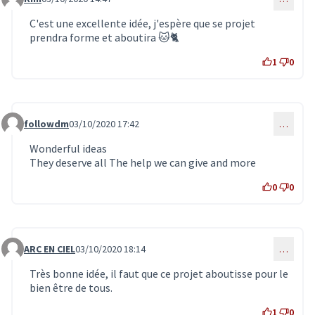
Commentaire 2097
C'est une excellente idée, j'espère que se projet
prendra forme et aboutira 🐱🐈
1
0
followdm
03/10/2020 17:42
…
Commentaire 2100
Wonderful ideas
They deserve all The help we can give and more
0
0
ARC EN CIEL
03/10/2020 18:14
…
Commentaire 2101
Très bonne idée, il faut que ce projet aboutisse pour le
bien être de tous.
1
0