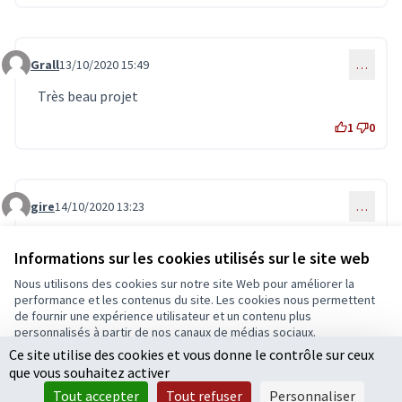
Grall
13/10/2020 15:49
…
Commentaire 2162
Très beau projet
1
0
gire
14/10/2020 13:23
…
Commentaire 2168
a enfin j'espere que sa va aboutir moi qui nourrie les
chat de dehors au moins ils seront a l'abris et protégé
Informations sur les cookies utilisés sur le site web
et nourrie sa me fait pitié de les voire comme sa et que
Nous utilisons des cookies sur notre site Web pour améliorer la
certaines personne les abandonnes est leurs faire du
performance et les contenus du site. Les cookies nous permettent
mal ils ont rien demande eux
de fournir une expérience utilisateur et un contenu plus
pour vu que sa soie pris dans le projet
personnalisés à partir de nos canaux de médias sociaux.
Ce site utilise des cookies et vous donne le contrôle sur ceux
Tout accepter
0
0
que vous souhaitez activer
Accepter seulement les cookies essentiels
Tout accepter
Tout refuser
Personnaliser