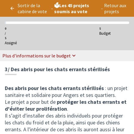
Panneau de gestion des cookies
Sortir de la
🗳️Les 45 projets
Retour aux
-
-
cabine de vote
soumis au vote
projets
0
5
Budget
/
5
Assigné
Plus d'informations sur le budget
3/ Des abris pour les chats errants stérilisés
Des abris pour les chats errants stérilisés
: un projet
sanitaire et solidaire pour Angers et ses quartiers.
Le projet a pour but de
protéger les chats errants et
d'éviter leur prolifération
.
Il s’agit d'installer des abris individuels pour protéger
les chats du froid et de la pluie, ainsi que des chiens
errants. A l'intérieur de ces abris ils auront aussi à leur