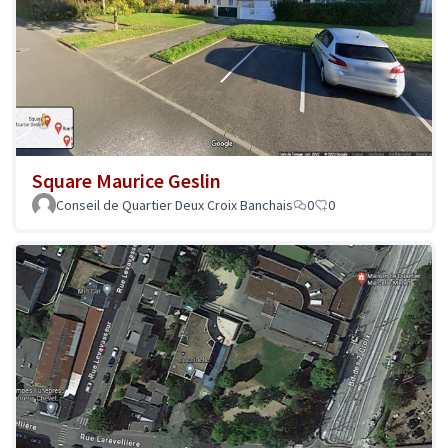
Square Maurice Geslin
Conseil de Quartier Deux Croix Banchais
0
0