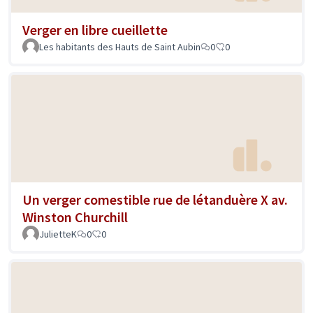
Verger en libre cueillette
Les habitants des Hauts de Saint Aubin
0
0
Un verger comestible rue de létanduère X av.
Winston Churchill
JulietteK
0
0