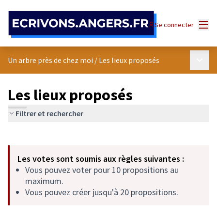
Panneau de gestion des cookies
Menu
Se connecter
Menu p
Un arbre près de chez moi
/
Les lieux proposés
Les lieux proposés
Filtrer et rechercher
Passer la carte
Leaflet
|
©
OpenStreetMap
contributors
L'élément suivant est une carte qui présente les éléments de cet
+
Les votes sont soumis aux règles suivantes :
−
Vous pouvez voter pour 10 propositions au
maximum.
Vous pouvez créer jusqu'à 20 propositions.