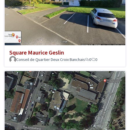
Square Maurice Geslin
Conseil de Quartier Deux Croix Banchais
0
0