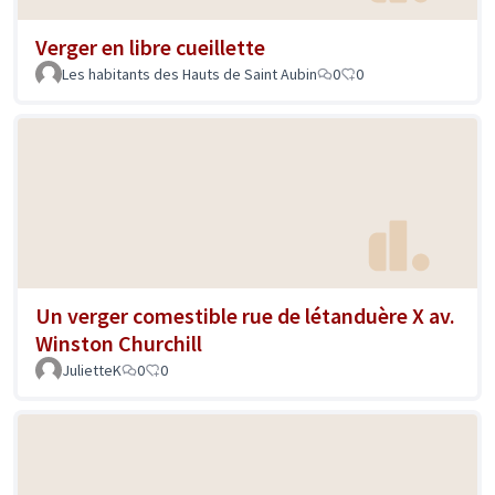
Verger en libre cueillette
Les habitants des Hauts de Saint Aubin
0
0
Un verger comestible rue de létanduère X av.
Winston Churchill
JulietteK
0
0