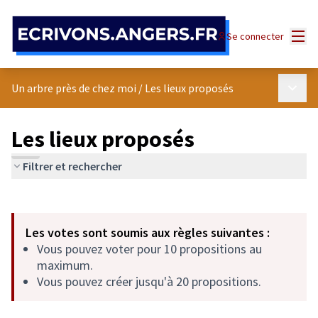
Panneau de gestion des cookies
Menu
Se connecter
Menu p
Un arbre près de chez moi
/
Les lieux proposés
Les lieux proposés
Filtrer et rechercher
Passer la carte
Leaflet
|
©
OpenStreetMap
contributors
L'élément suivant est une carte qui présente les éléments de cet
+
Les votes sont soumis aux règles suivantes :
−
Vous pouvez voter pour 10 propositions au
maximum.
Vous pouvez créer jusqu'à 20 propositions.