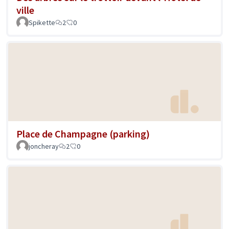
ville
Spikette
2
0
Place de Champagne (parking)
joncheray
2
0