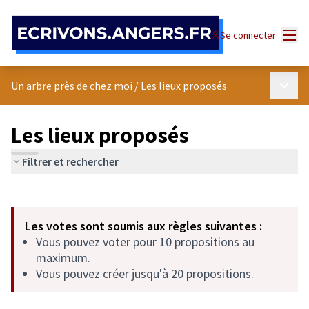
Panneau de gestion des cookies
Menu
Se connecter
Menu p
Un arbre près de chez moi
/
Les lieux proposés
Les lieux proposés
Filtrer et rechercher
Passer la carte
Leaflet
|
©
OpenStreetMap
contributors
L'élément suivant est une carte qui présente les éléments de cet
+
Les votes sont soumis aux règles suivantes :
−
Vous pouvez voter pour 10 propositions au
maximum.
Vous pouvez créer jusqu'à 20 propositions.