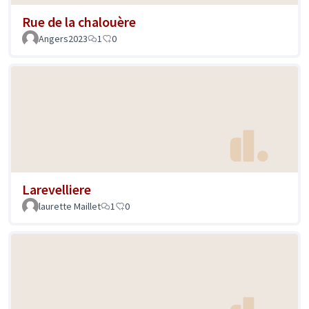
Rue de la chalouère
Angers2023
1
0
Larevelliere
laurette Maillet
1
0