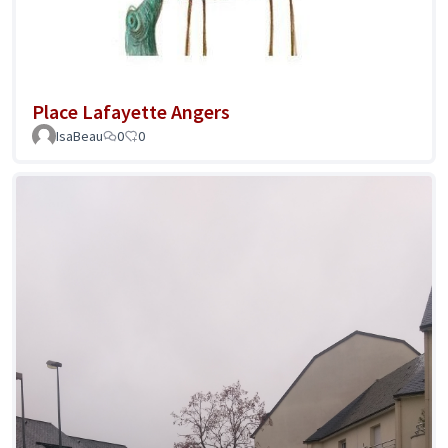
Place Lafayette Angers
IsaBeau
0
0