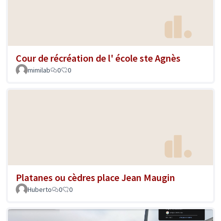
Cour de récréation de l' école ste Agnès
mimilab
0
0
Platanes ou cèdres place Jean Maugin
Huberto
0
0