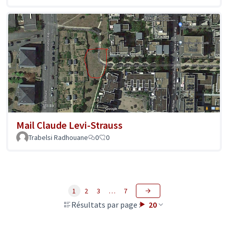
Mail Claude Levi-Strauss
Trabelsi Radhouane
0
0
1
2
3
…
7
Résultats par page :
20