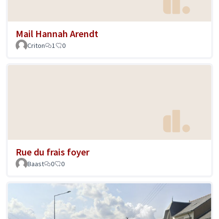
Mail Hannah Arendt
Criton
1
0
Rue du frais foyer
Baast
0
0