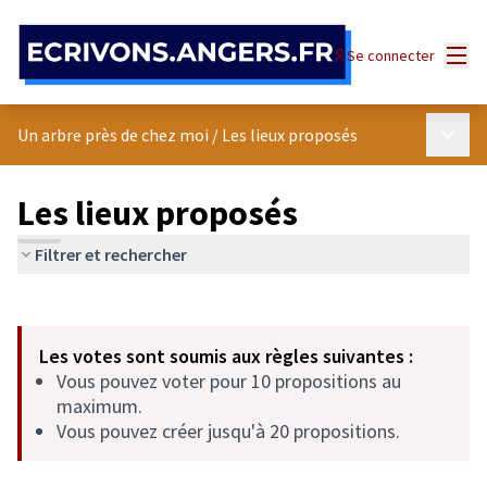
Panneau de gestion des cookies
Menu
Se connecter
Menu p
Un arbre près de chez moi
/
Les lieux proposés
Les lieux proposés
Filtrer et rechercher
Passer la carte
Leaflet
|
©
OpenStreetMap
contributors
L'élément suivant est une carte qui présente les éléments de cet
+
Les votes sont soumis aux règles suivantes :
−
Vous pouvez voter pour 10 propositions au
maximum.
Vous pouvez créer jusqu'à 20 propositions.