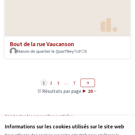
Bout de la rue Vaucanson
Maison de quartier le Quart'Ney
0
0
1
2
3
…
7
Résultats par page :
20
Voir toutes les propositions retirées
Informations sur les cookies utilisés sur le site web