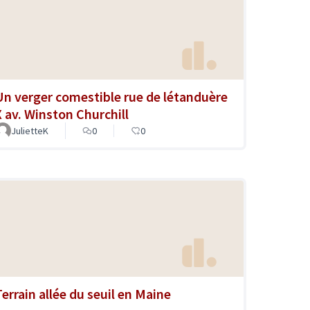
Un verger comestible rue de létanduère
X av. Winston Churchill
JulietteK
0
0
Terrain allée du seuil en Maine