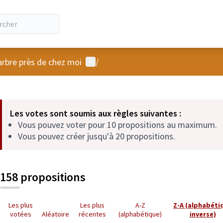
Menu utilisateur
arbre près de chez moi
/
 la carte
 suivant est une carte qui présente les éléments de cette page comm
Les votes sont soumis aux règles suivantes :
Vous pouvez voter pour 10 propositions au maximum.
Vous pouvez créer jusqu'à 20 propositions.
158 propositions
Les plus
Les plus
A-Z
Z-A (alphabéti
votées
Aléatoire
récentes
(alphabétique)
inverse)