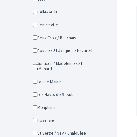
Belle-Beille
Centre Ville
Deux-Croix / Banchais
Doutre / St Jacques / Nazareth
Justices / Madeleine / St
Léonard
Lac de Maine
Les Hauts de St Aubin
Monplaisir
Roseraie
St Serge / Ney / Chalouère