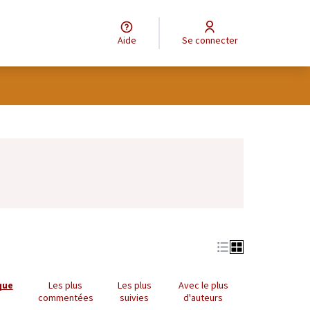
Aide
Se connecter
Leaflet
|
©
OpenStreetMap
contributors
e des points de carte. L'élément peut être utilisé avec un lecteur
que
Les plus
Les plus
Avec le plus
commentées
suivies
d'auteurs