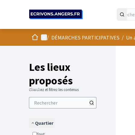
Panneau de gestion des cookies
Accueil
Menu principal
/
DÉMARCHES PARTICIPATIVES
/
Un 
Passer
L'élément
+
−
Les lieux
proposés
Cherchez et filtrez les contenus
Quartier
Tout