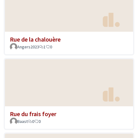
Rue de la chalouère
Angers2023
1
0
Rue du frais foyer
Baast
0
0