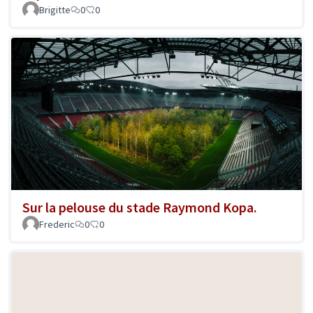
Brigitte
0
0
Sur la pelouse du stade Raymond Kopa.
Frederic
0
0