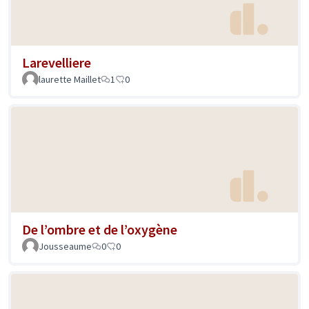
Larevelliere
laurette Maillet
1
0
De l’ombre et de l’oxygène
Jousseaume
0
0