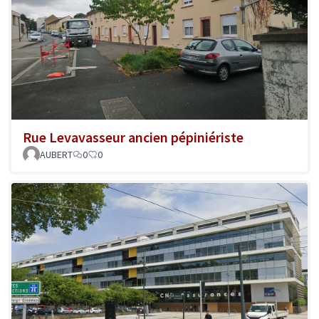
Rue Levavasseur ancien pépiniériste
AUBERT
0
0