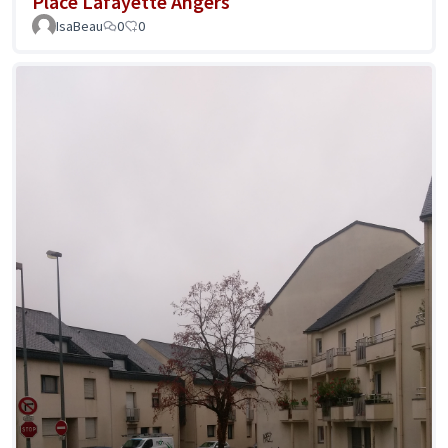
Place Lafayette Angers
IsaBeau
0
0