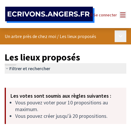
Panneau de gestion des cookies
Menu
Se connecter
Menu p
Un arbre près de chez moi
/
Les lieux proposés
Les lieux proposés
Filtrer et rechercher
Passer la carte
Leaflet
|
©
OpenStreetMap
contributors
L'élément suivant est une carte qui présente les éléments de cet
+
Les votes sont soumis aux règles suivantes :
−
Vous pouvez voter pour 10 propositions au
maximum.
Vous pouvez créer jusqu'à 20 propositions.