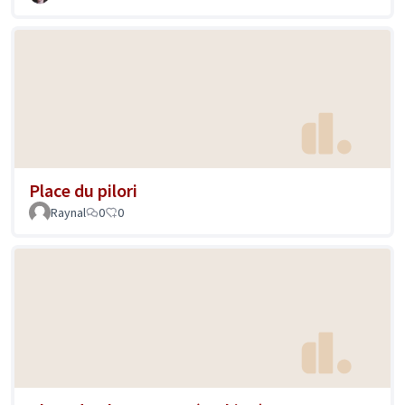
Place du pilori
Raynal
0
0