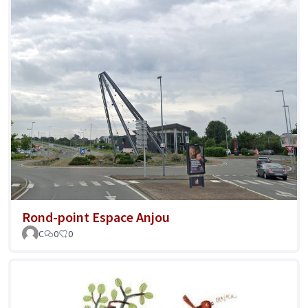
Rond-point Espace Anjou
C
0
0