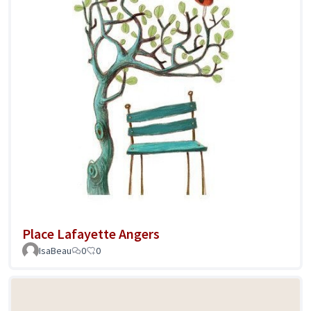
Place Lafayette Angers
IsaBeau
0
0