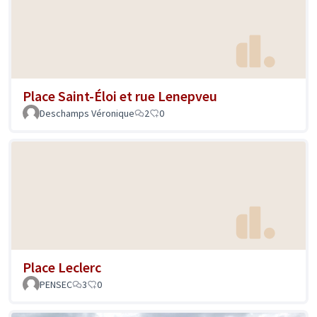
Place Saint-Éloi et rue Lenepveu
Deschamps Véronique
2
0
Place Leclerc
PENSEC
3
0