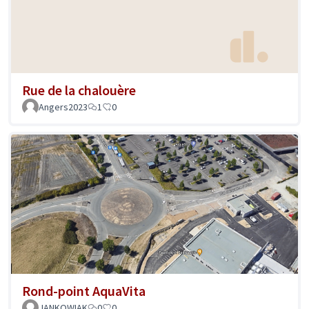
Rue de la chalouère
Angers2023
1
0
Rond-point AquaVita
JANKOWIAK
0
0