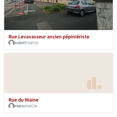
Rue Levavasseur ancien pépiniériste
AUBERT
0
0
Rue du Maine
PINEAU
0
0