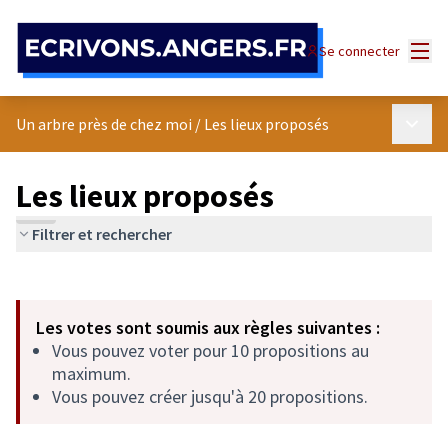
Panneau de gestion des cookies
Menu
Se connecter
Menu p
Un arbre près de chez moi
/
Les lieux proposés
Les lieux proposés
Filtrer et rechercher
Passer la carte
Leaflet
|
©
OpenStreetMap
contributors
L'élément suivant est une carte qui présente les éléments de cet
+
Les votes sont soumis aux règles suivantes :
−
Vous pouvez voter pour 10 propositions au
maximum.
Vous pouvez créer jusqu'à 20 propositions.