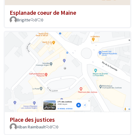
Esplanade coeur de Maine
Brigitte
0
0
Place des justices
Alban Raimbault
0
0