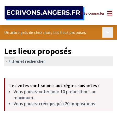
Panneau de gestion des cookies
Menu
Se connecter
Menu p
Un arbre près de chez moi
/
Les lieux proposés
Les lieux proposés
Filtrer et rechercher
Passer la carte
Leaflet
|
©
OpenStreetMap
contributors
L'élément suivant est une carte qui présente les éléments de cet
+
Les votes sont soumis aux règles suivantes :
−
Vous pouvez voter pour 10 propositions au
maximum.
Vous pouvez créer jusqu'à 20 propositions.