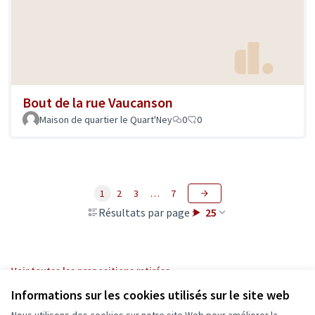
Bout de la rue Vaucanson
Maison de quartier le Quart'Ney
0
0
1
2
3
…
7
Résultats par page :
25
Voir toutes les propositions retirées
Informations sur les cookies utilisés sur le site web