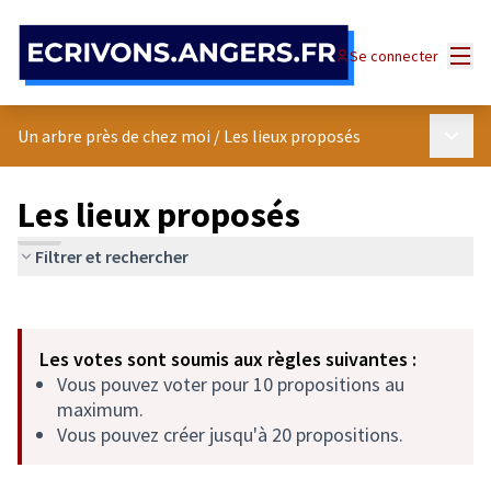
Panneau de gestion des cookies
Menu
Se connecter
Menu p
Un arbre près de chez moi
/
Les lieux proposés
Les lieux proposés
Filtrer et rechercher
Passer la carte
Leaflet
|
©
OpenStreetMap
contributors
L'élément suivant est une carte qui présente les éléments de cet
+
Les votes sont soumis aux règles suivantes :
−
Vous pouvez voter pour 10 propositions au
maximum.
Vous pouvez créer jusqu'à 20 propositions.