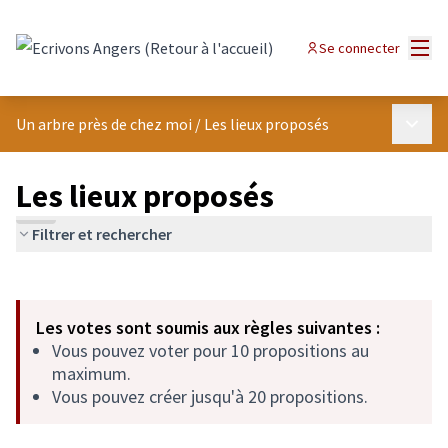
Panneau de gestion des cookies
Menu
Se connecter
Menu p
Un arbre près de chez moi
/
Les lieux proposés
Les lieux proposés
Filtrer et rechercher
Passer la carte
Leaflet
|
©
OpenStreetMap
contributors
L'élément suivant est une carte qui présente les éléments de cet
+
Les votes sont soumis aux règles suivantes :
−
Vous pouvez voter pour 10 propositions au
maximum.
Vous pouvez créer jusqu'à 20 propositions.